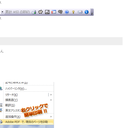
ス
ス
せん