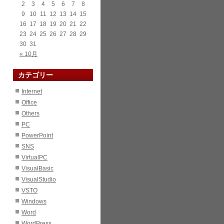
2
3
4
5
6
7
8
9
10
11
12
13
14
15
16
17
18
19
20
21
22
23
24
25
26
27
28
29
30
31
« 10月
カテゴリー
Internet
Office
Others
PC
PowerPoint
SNS
VirtualPC
VisualBasic
VisualStudio
VSTO
Windows
Word
WordPress