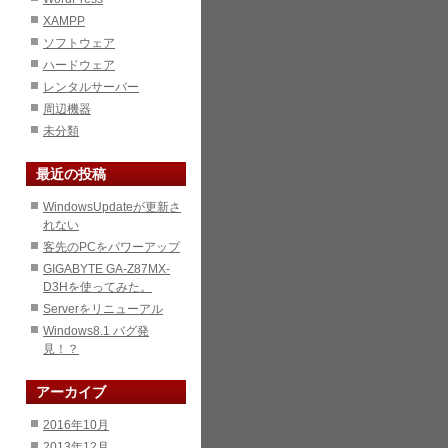
XAMPP
ソフトウェア
ハードウェア
レンタルサーバー
周辺機器
未分類
最近の投稿
WindowsUpdateが更新さ
れない
客先のPCをパワーアップ
GIGABYTE GA-Z87MX-
D3Hを使ってみた。
Serverをリニューアル
Windows8.1 バグ発
見！？
アーカイブ
2016年10月
2013年12月