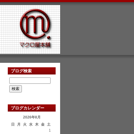
ブログ検索
ブログカレンダー
2026年8月
日
月
火
水
木
金
土
1