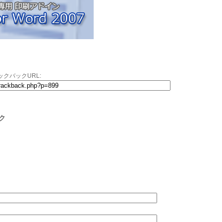
クバックURL:
ク