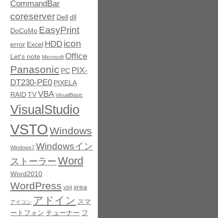
CommandBar
coreserver
Dell
dll
EasyPrint
DoCoMo
icon
HDD
error
Excel
Office
Let's note
Microsoft
Panasonic
PIX-
PC
DT230-PE0
PIXELA
VBA
RAID
TV
VisualBasic
VisualStudio
VSTO
Windows
Windowsイン
Windows7
Word
ストーラー
Word2010
WordPress
xrea
x64
アドイン
スマ
アイコン
ートフォン
チューナー
フ