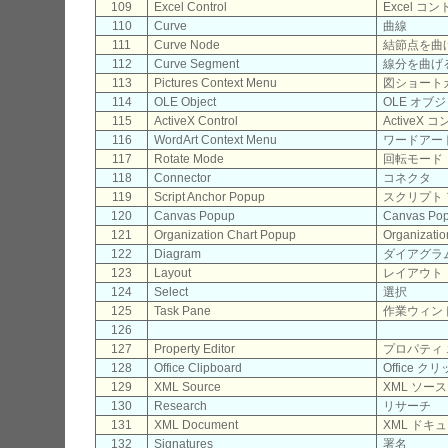
109
Excel Control
Excel コ
110
Curve
曲線
111
Curve Node
結節点を曲
112
Curve Segment
線分を曲げ
113
Pictures Context Menu
図ショート
114
OLE Object
OLE オブ
115
ActiveX Control
ActiveX
116
WordArt Context Menu
ワードアー
117
Rotate Mode
回転モード
118
Connector
コネクタ
119
Script Anchor Popup
スクリプト
120
Canvas Popup
Canvas Po
121
Organization Chart Popup
Organizati
122
Diagram
ダイアグラ
123
Layout
レイアウト
124
Select
選択
125
Task Pane
作業ウィン
126
127
Property Editor
プロパティ
128
Office Clipboard
Office 
129
XML Source
XML ソース
130
Research
リサーチ
131
XML Document
XML ドキ
132
Signatures
署名