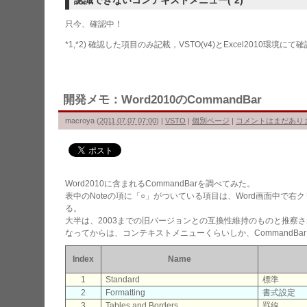
認識できないコンテキストメニュー(*2)
只今、確認中！
*1,*2) 確認した項目のみ記載，VSTO(v4)とExcel2010環境にて
開発メモ：Word2010のCommandBar
macroya
(
2011.07.07 07:00
)
|
VSTO
|
個別ページ
|
コメントはまだあり
Word2010に含まれるCommandBarを調べてみた。
表中のNoteの項に「○」がついている項目は、Word画面中で
る。
大半は、2003までの旧バージョンとの互換性維持のものと推察さ
なってからは、コンテキストメニューくらいしか、CommandB
Index
Name
1
Standard
標準
2
Formatting
書式設定
3
Tables and Borders
罫線