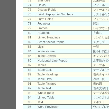
73
Endnotes
文末脚注
74
Fields
フィールド
75
Display Fields
フィールド
76
Field Display List Numbers
リスト番号
77
Form Fields
フォーム 
78
Footnotes
脚注
79
Frames
レイアウト
80
Headings
見出し
81
Linked Headings
リンクした
82
Script Anchor Popup
スクリプト
83
Lists
一覧
84
Inline Picture
図を行内に
85
Inline Canvas
キャンバス
86
Horizontal Line Popup
水平線のポ
87
Tables
テーブル
88
Table Cells
テーブル : 
89
Table Headings
表のタイト
90
Table Lists
表の一覧
91
Table Pictures
表の図
92
Table Text
表の文字列
93
Whole Table
テーブル全
94
Linked Table
リンクされ
95
Text
テキスト
96
Word Previewer
Word プ