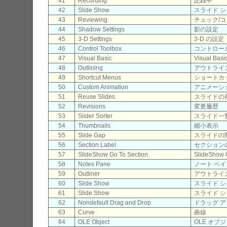
41
Recording
記録中
42
Slide Show
スライド 
43
Reviewing
チェック/
44
Shadow Settings
影の設定
45
3-D Settings
3-D の設定
46
Control Toolbox
コントロー
47
Visual Basic
Visual Basi
48
Outlining
アウトライ
49
Shortcut Menus
ショートカ
50
Custom Animation
アニメーシ
51
Reuse Slides
スライドの
52
Revisions
変更履歴
53
Slider Sorter
スライド一
54
Thumbnails
縮小表示
55
Slide Gap
スライドの
56
Section Label
セクション
57
SlideShow Go To Section
SlideShow 
58
Notes Pane
ノート ペイ
59
Outliner
アウトライ
60
Slide Show
スライド 
61
Slide Show
スライド 
62
Nondefault Drag and Drop
ドラッグ ア
63
Curve
曲線
64
OLE Object
OLE オブ