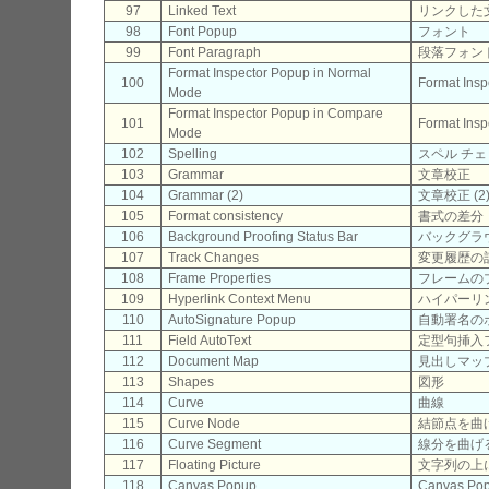
97
Linked Text
リンクした
98
Font Popup
フォント
99
Font Paragraph
段落フォン
Format Inspector Popup in Normal
100
Format Ins
Mode
Format Inspector Popup in Compare
101
Format Ins
Mode
102
Spelling
スペル チ
103
Grammar
文章校正
104
Grammar (2)
文章校正 (2
105
Format consistency
書式の差分
106
Background Proofing Status Bar
バックグラウ
107
Track Changes
変更履歴の
108
Frame Properties
フレームの
109
Hyperlink Context Menu
ハイパーリ
110
AutoSignature Popup
自動署名の
111
Field AutoText
定型句挿入
112
Document Map
見出しマッ
113
Shapes
図形
114
Curve
曲線
115
Curve Node
結節点を曲
116
Curve Segment
線分を曲げ
117
Floating Picture
文字列の上
118
Canvas Popup
Canvas Po