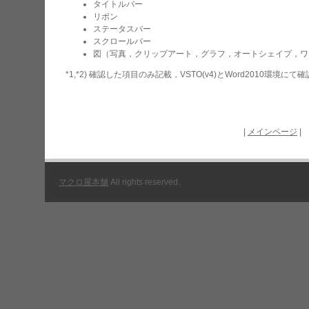
タイトルバー
リボン
ステータスバー
スクロールバー
図（写真，クリップアート，グラフ，オートシェイプ，ワ
*1,*2) 確認した項目のみ記載，VSTO(v4)とWord2010環境にて
|
メインページ
|
マクロ屋本舗
All rights reserved.