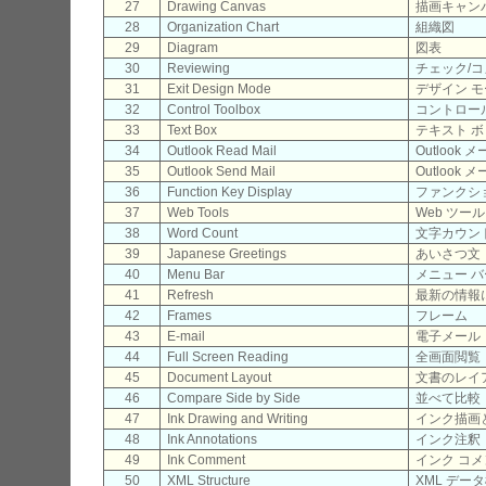
27
Drawing Canvas
描画キャン
28
Organization Chart
組織図
29
Diagram
図表
30
Reviewing
チェック/
31
Exit Design Mode
デザイン 
32
Control Toolbox
コントロー
33
Text Box
テキスト 
34
Outlook Read Mail
Outlook
35
Outlook Send Mail
Outlook
36
Function Key Display
ファンクシ
37
Web Tools
Web ツール
38
Word Count
文字カウン
39
Japanese Greetings
あいさつ文
40
Menu Bar
メニュー バ
41
Refresh
最新の情報
42
Frames
フレーム
43
E-mail
電子メール
44
Full Screen Reading
全画面閲覧
45
Document Layout
文書のレイ
46
Compare Side by Side
並べて比較
47
Ink Drawing and Writing
インク描画
48
Ink Annotations
インク注釈
49
Ink Comment
インク コ
50
XML Structure
XML デー