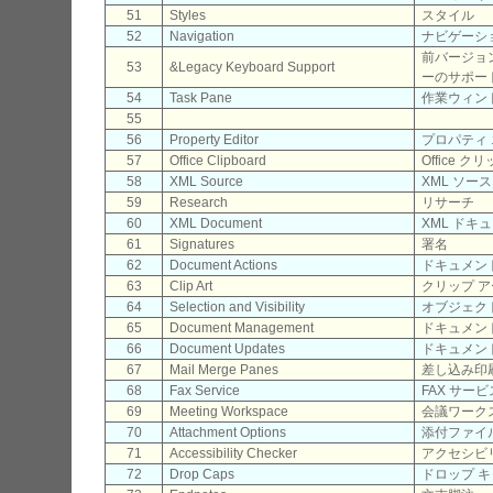
51
Styles
スタイル
52
Navigation
ナビゲーシ
前バージョ
53
&Legacy Keyboard Support
ーのサポート
54
Task Pane
作業ウィン
55
56
Property Editor
プロパティ
57
Office Clipboard
Office 
58
XML Source
XML ソース
59
Research
リサーチ
60
XML Document
XML ドキ
61
Signatures
署名
62
Document Actions
ドキュメン
63
Clip Art
クリップ 
64
Selection and Visibility
オブジェク
65
Document Management
ドキュメン
66
Document Updates
ドキュメン
67
Mail Merge Panes
差し込み印
68
Fax Service
FAX サービ
69
Meeting Workspace
会議ワーク
70
Attachment Options
添付ファイ
71
Accessibility Checker
アクセシビ
72
Drop Caps
ドロップ 