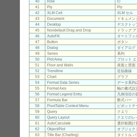
40
Row
行
41
Ply
Ply
42
XLM Cell
XLM セル
43
Document
ドキュメン
44
Desktop
デスクトッ
45
Nondefault Drag and Drop
ドラッグ ア
46
AutoFill
オートフィ
47
Button
ボタン
48
Dialog
ダイアログ
49
Series
系列
50
Plot Area
プロット 
51
Floor and Walls
床面と壁面
52
Trendline
近似曲線
53
Chart
グラフ
54
Format Data Series
データ系列
55
Format Axis
軸の書式設
56
Format Legend Entry
凡例項目の
57
Formula Bar
数式バー
58
PivotTable Context Menu
ピボットテ
59
Query
クエリ
60
Query Layout
クエリのレ
61
AutoCalculate
選択範囲計
62
Object/Plot
オブジェクト
63
Title Bar (Charting)
タイトル バ