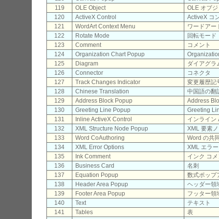
119
OLE Object
OLE オブ
120
ActiveX Control
ActiveX
121
WordArt Context Menu
ワードアー
122
Rotate Mode
回転モード
123
Comment
コメント
124
Organization Chart Popup
Organizati
125
Diagram
ダイアグラ
126
Connector
コネクタ
127
Track Changes Indicator
変更履歴記
128
Chinese Translation
中国語の翻
129
Address Block Popup
Address Bl
130
Greeting Line Popup
Greeting L
131
Inline ActiveX Control
インライン A
132
XML Structure Node Popup
XML 要素
133
Word CoAuthoring
Word の共
134
XML Error Options
XML エラ
135
Ink Comment
インク コ
136
Business Card
名刺
137
Equation Popup
数式ポップ
138
Header Area Popup
ヘッダー領
139
Footer Area Popup
フッター領
140
Text
テキスト
141
Tables
表