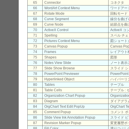
65
Connector
コネクタ
66
WordArt Context Menu
ワードアー
67
Rotate Mode
回転モード
68
Curve Segment
線分を曲げ
69
Curve Node
結節点を曲
70
ActiveX Control
ActiveX
71
Spelling
スペル チ
72
Pictures Context Menu
図ショート
73
Canvas Popup
Canvas Po
74
Frames
レイアウト
75
Shapes
図形
76
Notes View Slide
ノート表示
77
Slide Show Browse
スライド 
78
PowerPoint Previewer
PowerPo
79
Hyperlinked Object
ハイパーリ
80
Tables
テーブル
81
Table Cells
テーブル : 
82
Organization Chart Popup
Organizati
83
Diagram
ダイアグラ
84
OrgChart Text Edit PopUp
OrgChart Te
85
Comment Popup
コメント 
86
Slide View Ink Annotation Popup
スライド 
87
Revision Marker Popup
変更履歴ポ
88
Fill Color
塗りつぶし