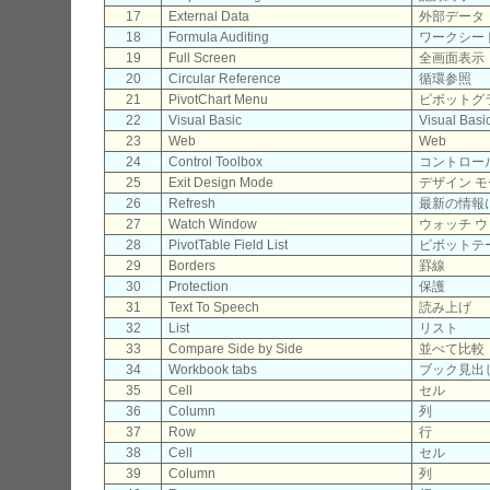
17
External Data
外部データ
18
Formula Auditing
ワークシー
19
Full Screen
全画面表示
20
Circular Reference
循環参照
21
PivotChart Menu
ピボットグ
22
Visual Basic
Visual Basi
23
Web
Web
24
Control Toolbox
コントロー
25
Exit Design Mode
デザイン 
26
Refresh
最新の情報
27
Watch Window
ウォッチ 
28
PivotTable Field List
ピボットテ
29
Borders
罫線
30
Protection
保護
31
Text To Speech
読み上げ
32
List
リスト
33
Compare Side by Side
並べて比較
34
Workbook tabs
ブック見出
35
Cell
セル
36
Column
列
37
Row
行
38
Cell
セル
39
Column
列