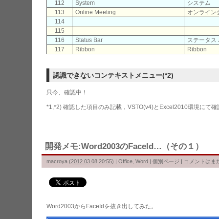
112
System
システム
113
Online Meeting
オンライン
114
115
116
Status Bar
ステータス
117
Ribbon
Ribbon
認識できないコンテキストメニュー(*2)
只今、確認中！
*1,*2) 確認した項目のみ記載，VSTO(v4)とExcel2010環境にて
開発メモ:Word2003のFaceId…（その１）
macroya
(
2012.03.08 20:55
)
|
Office
,
Word
|
個別ページ
|
コメントはま
Word2003からFaceIdを抜き出してみた。