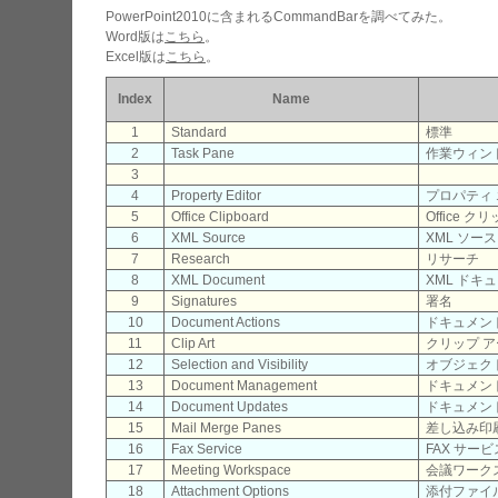
PowerPoint2010に含まれるCommandBarを調べてみた。
Word版は
こちら
。
Excel版は
こちら
。
Index
Name
1
Standard
標準
2
Task Pane
作業ウィン
3
4
Property Editor
プロパティ
5
Office Clipboard
Office 
6
XML Source
XML ソース
7
Research
リサーチ
8
XML Document
XML ドキ
9
Signatures
署名
10
Document Actions
ドキュメン
11
Clip Art
クリップ 
12
Selection and Visibility
オブジェク
13
Document Management
ドキュメン
14
Document Updates
ドキュメン
15
Mail Merge Panes
差し込み印
16
Fax Service
FAX サービ
17
Meeting Workspace
会議ワーク
18
Attachment Options
添付ファイ