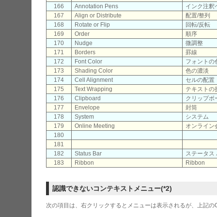
166
Annotation Pens
インク注釈
167
Align or Distribute
配置/整列
168
Rotate or Flip
回転/反転
169
Order
順序
170
Nudge
微調整
171
Borders
罫線
172
Font Color
フォントの
173
Shading Color
色の濃淡
174
Cell Alignment
セルの配置
175
Text Wrapping
テキストの
176
Clipboard
クリップボ
177
Envelope
封筒
178
System
システム
179
Online Meeting
オンライン
180
181
182
Status Bar
ステータス
183
Ribbon
Ribbon
認識できないコンテキストメニュー(*2)
次の項目は、右クリックするとメニューは表示されるが、上記のCo