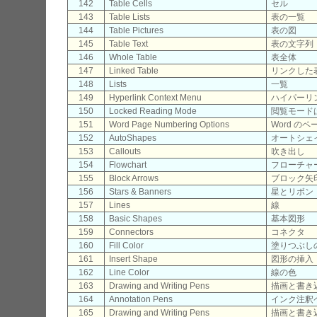
142
Table Cells
セル
143
Table Lists
表の一覧
144
Table Pictures
表の図
145
Table Text
表の文字列
146
Whole Table
表全体
147
Linked Table
リンクした
148
Lists
一覧
149
Hyperlink Context Menu
ハイパーリ
150
Locked Reading Mode
閲覧モード
151
Word Page Numbering Options
Word の
152
AutoShapes
オートシェ
153
Callouts
吹き出し
154
Flowchart
フローチャ
155
Block Arrows
ブロック矢
156
Stars & Banners
星とリボン
157
Lines
線
158
Basic Shapes
基本図形
159
Connectors
コネクタ
160
Fill Color
塗りつぶし
161
Insert Shape
図形の挿入
162
Line Color
線の色
163
Drawing and Writing Pens
描画と書き
164
Annotation Pens
インク注釈
165
Drawing and Writing Pens
描画と書き