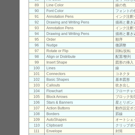
89
Line Color
線の色
90
Font Color
フォントの
91
Annotation Pens
インク注釈
92
Drawing and Writing Pens
描画と書き
93
Annotation Pens
インク注釈
94
Drawing and Writing Pens
描画と書き
95
Order
順序
96
Nudge
微調整
97
Rotate or Flip
回転/反転
98
Align or Distribute
配置/整列
99
Insert Shape
図形の挿入
100
Lines
線
101
Connectors
コネクタ
102
Basic Shapes
基本図形
103
Callouts
吹き出し
104
Flowchart
フローチャ
105
Block Arrows
ブロック矢
106
Stars & Banners
星とリボン
107
Action Buttons
動作設定ボ
108
Borders
罫線
109
AutoShapes
オートシェ
110
Clipboard
クリップボ
111
Envelope
封筒