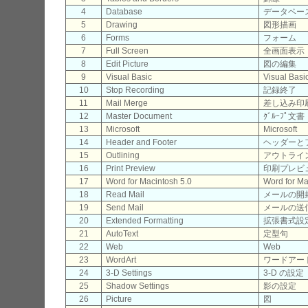
4
Database
データベー
5
Drawing
図形描画
6
Forms
フォーム
7
Full Screen
全画面表示
8
Edit Picture
図の編集
9
Visual Basic
Visual Basi
10
Stop Recording
記録終了
11
Mail Merge
差し込み印
12
Master Document
ｸﾞﾙｰﾌﾟ文書
13
Microsoft
Microsoft
14
Header and Footer
ヘッダーと
15
Outlining
アウトライ
16
Print Preview
印刷プレビ
17
Word for Macintosh 5.0
Word for Ma
18
Read Mail
メールの開
19
Send Mail
メールの送
20
Extended Formatting
拡張書式設
21
AutoText
定型句
22
Web
Web
23
WordArt
ワードアー
24
3-D Settings
3-D の設定
25
Shadow Settings
影の設定
26
Picture
図