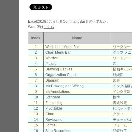
Excel2010に含まれるCommandBarを調べてみた。
Word版は
こちら
。
Index
Name
1
Worksheet Menu Bar
ワークシート
2
Chart Menu Bar
グラフ メニ
3
WordArt
ワードアー
4
Picture
図
5
Drawing Canvas
描画キャン
6
Organization Chart
組織図
7
Diagram
図表
8
Ink Drawing and Writing
インク描画
9
Ink Annotations
インク注釈
10
Standard
標準
11
Formatting
書式設定
12
PivotTable
ピボットテ
13
Chart
グラフ
14
Reviewing
チェック/
15
Forms
フォーム
16
Stop Recording
記録終了