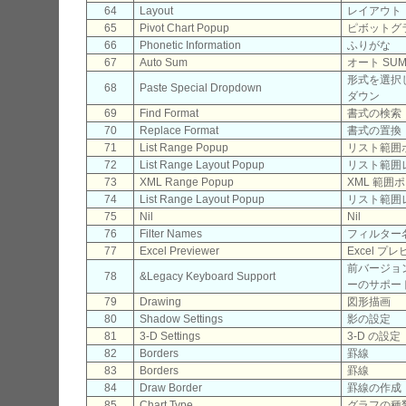
64
Layout
レイアウト
65
Pivot Chart Popup
ピボットグ
66
Phonetic Information
ふりがな
67
Auto Sum
オート SU
形式を選択
68
Paste Special Dropdown
ダウン
69
Find Format
書式の検索
70
Replace Format
書式の置換
71
List Range Popup
リスト範囲
72
List Range Layout Popup
リスト範囲
73
XML Range Popup
XML 範囲
74
List Range Layout Popup
リスト範囲
75
Nil
Nil
76
Filter Names
フィルター
77
Excel Previewer
Excel プ
前バージョ
78
&Legacy Keyboard Support
ーのサポート
79
Drawing
図形描画
80
Shadow Settings
影の設定
81
3-D Settings
3-D の設定
82
Borders
罫線
83
Borders
罫線
84
Draw Border
罫線の作成
85
Chart Type
グラフの種