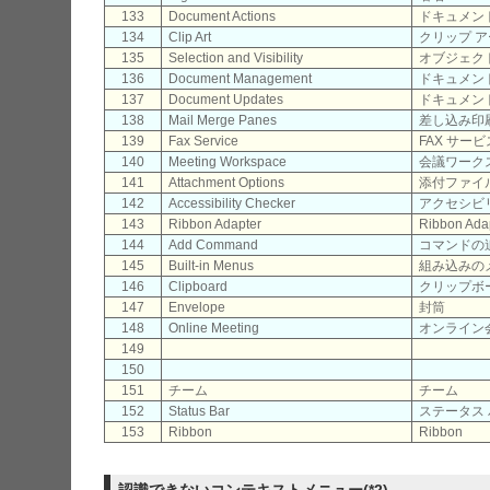
133
Document Actions
ドキュメン
134
Clip Art
クリップ 
135
Selection and Visibility
オブジェク
136
Document Management
ドキュメン
137
Document Updates
ドキュメン
138
Mail Merge Panes
差し込み印
139
Fax Service
FAX サービ
140
Meeting Workspace
会議ワーク
141
Attachment Options
添付ファイ
142
Accessibility Checker
アクセシビ
143
Ribbon Adapter
Ribbon Ada
144
Add Command
コマンドの
145
Built-in Menus
組み込みの
146
Clipboard
クリップボ
147
Envelope
封筒
148
Online Meeting
オンライン
149
150
151
チーム
チーム
152
Status Bar
ステータス
153
Ribbon
Ribbon