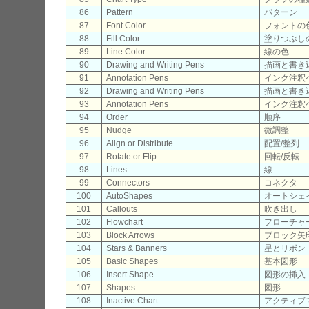
86
Pattern
パターン
87
Font Color
フォントの
88
Fill Color
塗りつぶし
89
Line Color
線の色
90
Drawing and Writing Pens
描画と書き
91
Annotation Pens
インク注釈
92
Drawing and Writing Pens
描画と書き
93
Annotation Pens
インク注釈
94
Order
順序
95
Nudge
微調整
96
Align or Distribute
配置/整列
97
Rotate or Flip
回転/反転
98
Lines
線
99
Connectors
コネクタ
100
AutoShapes
オートシェ
101
Callouts
吹き出し
102
Flowchart
フローチャ
103
Block Arrows
ブロック矢
104
Stars & Banners
星とリボン
105
Basic Shapes
基本図形
106
Insert Shape
図形の挿入
107
Shapes
図形
108
Inactive Chart
アクティブ