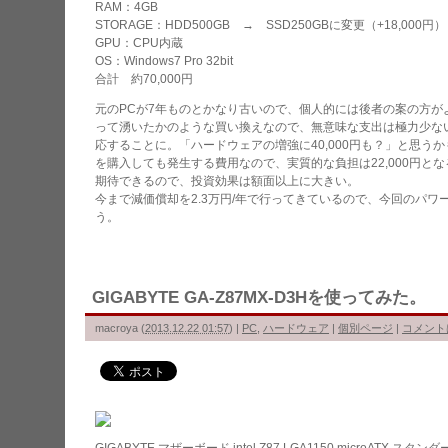
RAM：4GB
STORAGE：HDD500GB → SSD250GBに変更（+18,000円）
GPU：CPU内蔵
OS：Windows7 Pro 32bit
合計 約70,000円
元のPCが7年ものとかなり古いので、個人的には後者の案の方が
って湧いたかのような買い換えなので、無意味な支出は極力少な
応することに。「ハードウェアの増強に40,000円も？」と思うかも
を購入しても発生する費用なので、実質的な負担は22,000円とな
期待できるので、投資効果は額面以上に大きい。
今まで減価償却を2.3万円/年で行ってきているので、今回のパワ
う。
GIGABYTE GA-Z87MX-D3Hを使ってみた。
macroya
(
2013.12.22 01:57
)
|
PC
,
ハードウェア
|
個別ページ
|
コメント