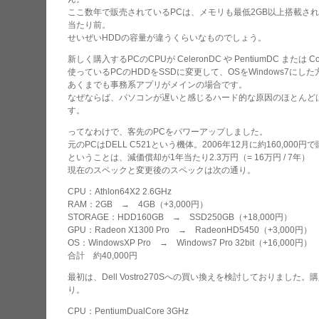
ここ数年で販売されているPCは、メモリも最低2GB以上搭載されている
当たり前。
せいぜいHDDの容量が違うくらいなものでしょう。
新しく購入するPCのCPUが CeleronDC や PentiumDC または
使っているPCのHDDをSSDに変更して、OSをWindows7に
あくまでも事務系アプリがメインの場合です。
なぜならば、パソコンが遅いと感じるハード的な原因のほとんど
す。
ってなわけで、客先のPCをパワーアップしました。
元のPCはDELL C521という機体。2006年12月に約160,0
ということは、減価償却が1年当たり2.3万円（= 16万円 / 7年）
現在のスペックと変更後のスペックは次の通り。
CPU：Athlon64X2 2.6GHz
RAM：2GB → 4GB（+3,000円）
STORAGE：HDD160GB → SSD250GB（+18,000円）
GPU：Radeon X1300 Pro → RadeonHD5450（+3,000円）
OS：WindowsXP Pro → Windows7 Pro 32bit（+16,000円）
合計 約40,000円
最初は、Dell Vostro270Sへの買い換えを検討しておりました。
り。
CPU：PentiumDualCore 3GHz