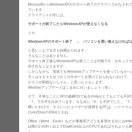
MicrosoftからWindowsXPのサポート終了のアナウンスが
ています。
クライアントの中には、
サポートが終了したらWindowsXPが使えなくなる
とか、
WindowsXPのサポート終了 → パソコンを買い換えなければ
と思いこんでる方も結構おられます。
そんなことはありません。
サポート終了後もWindowsXPは使うことは可能です。セキュ
供されなくなりますが…
しかしながら、現状でもWindowsアップデートを使っていなか
方々はそもそもせっかくのサポートを受けておられないわけで、「W
かろうが関係ないじゃん」と思ったりもします。
Windowアップデートはこまめに行いましょう（笑）。
さて、不幸なことにXPの後継OSであるVistaがとてもとても不評
「7」で大半を占めています。ちなみに「8」も不評でした。「7
構いたわけで、そういったユーザーが使用するPCは、ハードウ
Core2Duoの3GHzとかね…
Office（Word，Excel）などの事務系アプリを多用する分にはIntel
以降の2.0GHｚ以上でDualCore以上のCPUであればそれよ
ん。