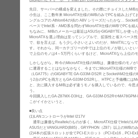
GIGABYTE マザーボード intel Z87 LGA1150 microATX スタンダ
先日、サーバーの構成を変えました。その際にチョイスしたM/BがGIGA
小生は、ここ数年来 MicroATX仕様のM/BのみでPCを組み上げ
ングルコアの Athlon64の頃の A8V シリーズだったかな… Soc
ペースでIntel系・AMD系を問わずMicroATX仕様のM/BでPCを
ちなみに、M/Bのメーカーは最近はASUSかGIGABYTEしか使
MicroATXを選ぶ理由は至ってシンプルで、拡張性と省スペー
で、欲を言えば、もう少し小さいとよいのだが、MiniITXにな
す。それから、同一カテゴリーの中では上位のモノが欲しいという
で上位のモノは4～5万円くらいするけど、MicroATXなら上位の
しかしながら、昨今のMicroATX仕様のM/Bは、廉価仕様のモ
に遭遇することはなかなかなく、今までにMicroATX仕様のM/B
（LGA775）のGIGABYTE GA-G33M-DS2R とSocketAM
う2台のPCを両方ともGA-G33M-DS2Rし、HTPCと予備機には
と、次に購入するM/Bは必ず違うモノを購入しているので、今思
う。
今回購入したGA-Z87MX-D3Hは、GA-G33M-DS2RやMA78
こがイイかというと、
■良い点
(1)LANコントローラがIntel I217V
通常は廉価なRealtekのものが多く、MicroATX仕様でInte
ASUSだとVANGUARD(B85)，GRYPHON（Z87）以上のM/B
(2)4本の拡張スロットが全てPCI-Eスロット（PCI-Ex16，PCI-Ex1，