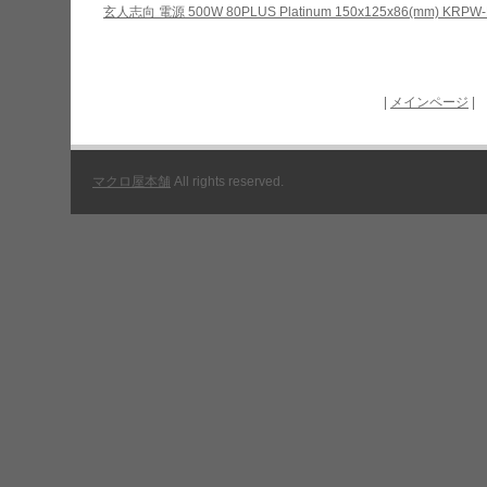
玄人志向 電源 500W 80PLUS Platinum 150x125x86(mm) KRPW-
|
メインページ
|
マクロ屋本舗
All rights reserved.