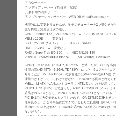
(3)FAXサーバー
(4)メディアサーバー（TV録画・配信）
(5)解析用の演算サーバー
(6)アプリケーションサーバー（WEB,DB,VirtualMachineなど）
機能的には変更ありませんが、地デジチューナーを2つ増やそう
主な構成と変更点は次の通り。
CPU：PhenomII X6(3.2GHz×6コア) → Core i5 4570（3.2G
MEM：16GB → 変更なし
SSD：256GB（SATA2） → 512GB（SATA3）
HDD：2GB×7 → 変更なし
RAID：SuperTrak EX4350 → NEC N8103-130
POWER：650W 80Plus Blonze → 500W 80Plus Platinum
CPUは、i5 4570S（2.9GHz, TDP65W）と迷ったが、C
性能の高いi5 4570（3.2GHz TDP83W）にした。6コアか
ちそうだが、i5（IvyBridge）の演算能力はPhenomIIの約1.
理能力は下がっているわけではない。Haswellでも同等と考えら
M/Bは、M-ATXでLANコントローラにINTEL製のものを使用し
VANGUARD（B85）とで迷った。ASUS GRYPHON（Z87
該品はPCIバスがなく、VANGUARDはPCIバス×1となっている
PIC-Ex1用のFAXモデムを入手したので、GA-Z87MX-D3Hをチ
様を見ると、かなり高品質にできているわりに低価格（約14,00
格.comでの人気は低い。Haswell対応のM-ATX対応のM/B
ないだろう。