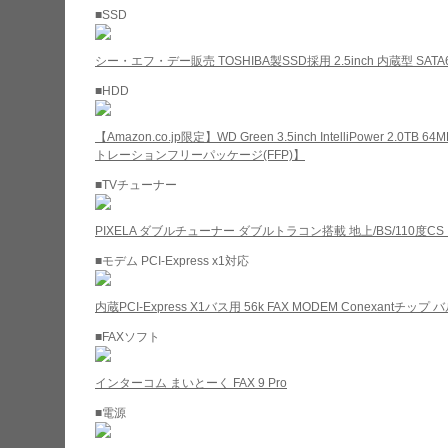
■SSD
シー・エフ・デー販売 TOSHIBA製SSD採用 2.5inch 内蔵型 SATA6G
■HDD
【Amazon.co.jp限定】WD Green 3.5inch IntelliPower 2.0T
トレーションフリーパッケージ(FFP)】
■TVチューナー
PIXELA ダブルチューナー ダブルトラコン搭載 地上/BS/110度CS 
■モデム PCI-Express x1対応
内蔵PCI-Express X1バス用 56k FAX MODEM Conexantチッ
■FAXソフト
インターコム まいとーく FAX 9 Pro
■電源