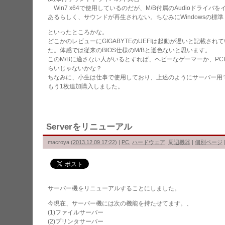
Win7 x64で使用しているのだが、M/B付属のAudioドライバ
あるらしく、サウンドが再生されない。ちなみにWindowsの標
といったところかな。
どこかのレビューにGIGABYTEのUEFIは起動が遅いと記載さ
た。体感では従来のBIOS仕様のM/Bと遜色ないと思います。
このM/Bに適さない人がいるとすれば、ヘビーなゲーマーか、PC
らいじゃないかな？
ちなみに、小生は仕事で使用しており、上述のようにサーバー用で使用
もう1枚追加購入しました。
Serverをリニューアル
macroya
(
2013.12.09 17:22
)
|
PC
,
ハードウェア
,
周辺機器
|
個別ページ
サーバー機をリニューアルすることにしました。
今現在、サーバー機には次の機能を持たせてます。、
(1)ファイルサーバー
(2)プリンタサーバー