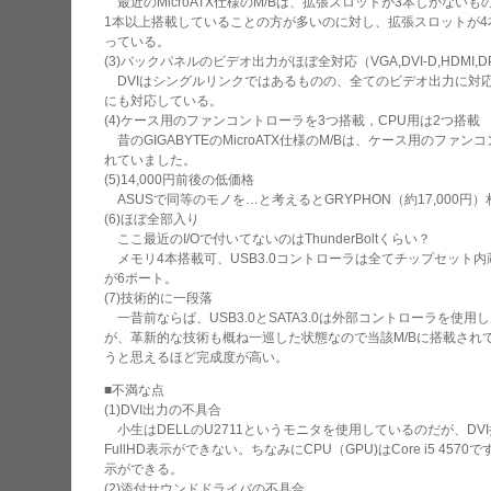
最近のMicroATX仕様のM/Bは、拡張スロットが3本しかないも
1本以上搭載していることの方が多いのに対し、拡張スロットが4本で
っている。
(3)バックパネルのビデオ出力がほぼ全対応（VGA,DVI-D,HDMI,D
DVIはシングルリンクではあるものの、全てのビデオ出力に対応しており
にも対応している。
(4)ケース用のファンコントローラを3つ搭載，CPU用は2つ搭載
昔のGIGABYTEのMicroATX仕様のM/Bは、ケース用のファ
れていました。
(5)14,000円前後の低価格
ASUSで同等のモノを…と考えるとGRYPHON（約17,000
(6)ほぼ全部入り
ここ最近のI/Oで付いてないのはThunderBoltくらい？
メモリ4本搭載可、USB3.0コントローラは全てチップセット内蔵
が6ポート。
(7)技術的に一段落
一昔前ならば、USB3.0とSATA3.0は外部コントローラを使用
が、革新的な技術も概ね一巡した状態なので当該M/Bに搭載され
うと思えるほど完成度が高い。
■不満な点
(1)DVI出力の不具合
小生はDELLのU2711というモニタを使用しているのだが、DVI
FullHD表示ができない。ちなみにCPU（GPU)はCore i5 457
示ができる。
(2)添付サウンドドライバの不具合