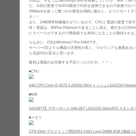
SSDは、今まではSamsungの840を搭載していたが、M/B（SB
た。今回の変更でSATA3環境でSSDを使用できるので体感での
VMWareを使って幾つかの環境を同時に動かし、かつリモート
大！！
また、24時間常時稼働させているので、CPUと電源の変更で若干
待！電源は、80Plus Platinumであることに加え、奥行きが1
にスペースができるので廃熱面でも有利になることが期待される
ちなみに、OSはWindows7 Pro 64bitです。
サーバーOSよりも機器の汎用性が高く、マルウェアも無償あるい
ら当該OSが妥当と思います。
最初は電源のみ交換する予定だったのだが…＾＾；
■CPU
Intel CPU Core i5 4570 3.20GHz 6Mキャッシュ LGA1150 Haswe
■M/B
GIGABYTE マザーボード intel Z87 LGA1150 microATX スタンダ
■メモリ
CFD-Elixir デスクトップ用DDR3 1600 Long DIMM 8GB 2枚組 CL