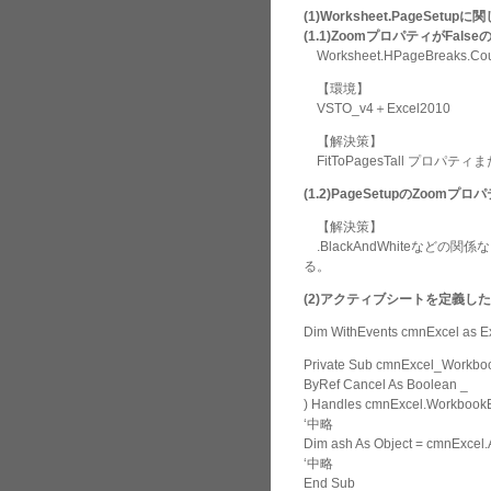
(1)Worksheet.PageSetupに
(1.1)ZoomプロパティがFa
Worksheet.HPageBreaks
【環境】
VSTO_v4＋Excel2010
【解決策】
FitToPagesTall プロパテ
(1.2)PageSetupのZo
【解決策】
.BlackAndWhiteなどの
る。
(2)アクティブシートを定義したら
Dim WithEvents cmnExcel as Ex
Private Sub cmnExcel_Workbook
ByRef Cancel As Boolean _
) Handles cmnExcel.WorkbookB
‘中略
Dim ash As Object = cmnExce
‘中略
End Sub