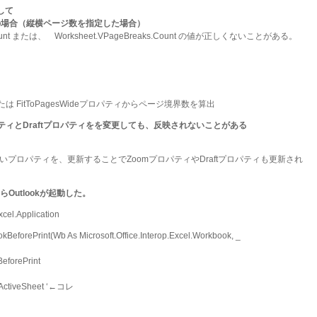
関して
lseの場合（縦横ページ数を指定した場合）
.Count または、 Worksheet.VPageBreaks.Count の値が正しくないことがある。
ィまたは FitToPagesWideプロパティからページ境界数を算出
omプロパティとDraftプロパティをを変更しても、反映されないことがある
関係ないプロパティを、更新することでZoomプロパティやDraftプロパティも更新され
Outlookが起動した。
cel.Application
BeforePrint(Wb As Microsoft.Office.Interop.Excel.Workbook, _
eforePrint
l.ActiveSheet ‘←コレ