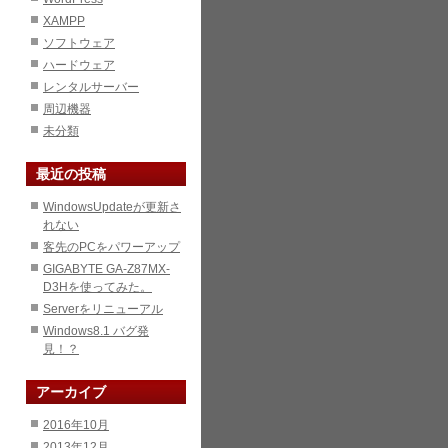
XAMPP
ソフトウェア
ハードウェア
レンタルサーバー
周辺機器
未分類
最近の投稿
WindowsUpdateが更新さ
れない
客先のPCをパワーアップ
GIGABYTE GA-Z87MX-
D3Hを使ってみた。
Serverをリニューアル
Windows8.1 バグ発
見！？
アーカイブ
2016年10月
2013年12月