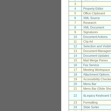
3
4
Property Editor
5
Office Clipboard
6
XML Source
7
Research
8
XML Document
9
Signatures
10
Document Actions
11
Clip Art
12
Selection and Visibil
13
Document Managem
14
Document Updates
15
Mail Merge Panes
16
Fax Service
17
Meeting Workspace
18
Attachment Options
19
Accessibility Checke
20
Menu Bar
21
Menu Bar (Slide Sh
22
&Legacy Keyboard 
23
Formatting
24
Slide Sorter