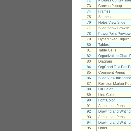
72
Pictures Context Me
73
Canvas Popup
74
Frames
75
Shapes
76
Notes View Slide
77
Slide Show Browse
78
PowerPoint Preview
79
Hyperlinked Object
80
Tables
81
Table Cells
82
Organization Chart
83
Diagram
84
OrgChart Text Edit 
85
Comment Popup
86
Slide View Ink Anno
87
Revision Marker Po
88
Fill Color
89
Line Color
90
Font Color
91
Annotation Pens
92
Drawing and Writin
93
Annotation Pens
94
Drawing and Writin
95
Order