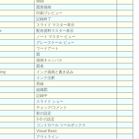
Web
図形描画
印刷プレビュー
記録終了
スライド マスター表示
w
配布資料マスター表示
ノート マスター ビュー
グレースケール ビュー
ワードアート
図
描画キャンバス
図表
ting
インク描画と書き込み
インク注釈
罫線
組織図
記録中
スライド ショー
チェック/コメント
影の設定
3-D の設定
コントロール ツールボックス
Visual Basic
アウトライン