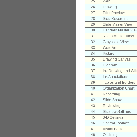
25
Web
26
Drawing
27
Print Preview
28
Stop Recording
29
Slide Master View
30
Handout Master Vie
31
Notes Master View
32
Grayscale View
33
WordArt
34
Picture
35
Drawing Canvas
36
Diagram
37
Ink Drawing and Wri
38
Ink Annotations
39
Tables and Borders
40
Organization Chart
41
Recording
42
Slide Show
43
Reviewing
44
Shadow Settings
45
3-D Settings
46
Control Toolbox
47
Visual Basic
48
Outlining