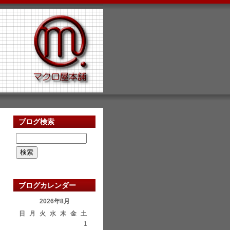
ブログ検索
ブログカレンダー
2026年8月
日
月
火
水
木
金
土
1