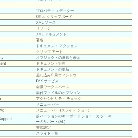
プロパティ エディター
Office クリップボード
XML ソース
リサーチ
XML ドキュメント
署名
ドキュメント アクション
クリップ アート
ity
オブジェクトの選択と表示
ent
ドキュメント管理
ドキュメントの更新
差し込み印刷ウィンドウ
FAX サービス
会議ワークスペース
添付ファイルのオプション
r
アクセシビリティ チェック
メニュー バー
ow)
メニュー バー (スライド ショー)
前バージョンのキーボード ショートカット キ
Support
ーのサポート(&L)
書式設定
スライド一覧