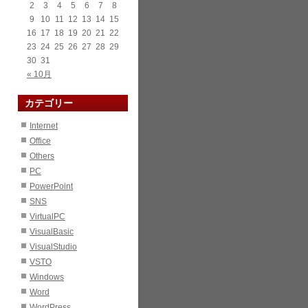
2
3
4
5
6
7
8
9
10
11
12
13
14
15
16
17
18
19
20
21
22
23
24
25
26
27
28
29
30
31
« 10月
カテゴリー
Internet
Office
Others
PC
PowerPoint
SNS
VirtualPC
VisualBasic
VisualStudio
VSTO
Windows
Word
WordPress