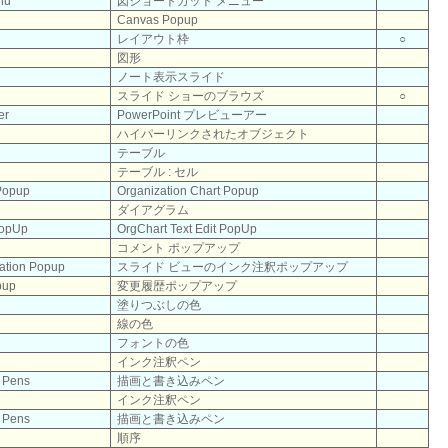
nu
図ショートカット メニュー
Canvas Popup
レイアウト枠
○
図形
ノート表示スライド
スライド ショーのブラウズ
○
er
PowerPoint プレビューアー
ハイパーリンクされたオブジェクト
テーブル
テーブル : セル
 Popup
Organization Chart Popup
ダイアグラム
PopUp
OrgChart Text Edit PopUp
コメント ポップアップ
tation Popup
スライド ビューのインク注釈ポップアップ
pup
変更履歴ポップアップ
塗りつぶしの色
線の色
フォントの色
インク注釈ペン
g Pens
描画と書き込みペン
インク注釈ペン
g Pens
描画と書き込みペン
順序