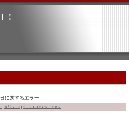
！！
celに関するエラー
O
|
個別ページ
|
コメントはまだありません