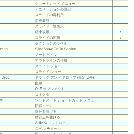
ショートカット メニュー
アニメーションの設定
スライドの再利用
変更履歴
スライド一覧表示
○
縮小表示
○
スライドの間隔
○
セクションのラベル
ction
SlideShow Go To Section
ノート ペイン
アウトラインの作成
スライド ショー
スライド ショー
d Drop
ドラッグ アンド ドロップ (既定以外)
曲線
OLE オブジェクト
コネクタ
nu
ワードアート ショートカット メニュー
回転モード
線分を曲げる
結節点を曲げる
ActiveX コントロール
スペル チェック