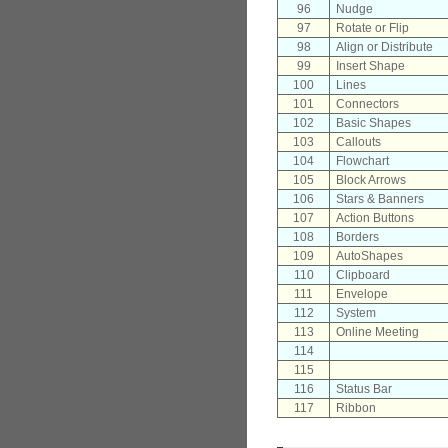
96
Nudge
97
Rotate or Flip
98
Align or Distribute
99
Insert Shape
100
Lines
101
Connectors
102
Basic Shapes
103
Callouts
104
Flowchart
105
Block Arrows
106
Stars & Banners
107
Action Buttons
108
Borders
109
AutoShapes
110
Clipboard
111
Envelope
112
System
113
Online Meeting
114
115
116
Status Bar
117
Ribbon