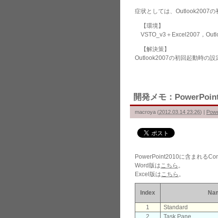
症状としては、Outlook20
【環境】
VSTO_v3＋Excel2007，O
【解決策】
Outlook2007の初回起動
開発メモ：PowerPoint
macroya
(
2012.03.14 23:26
)
|
Powe
PowerPoint2010に含まれる
Word版は
こちら
。
Excel版は
こちら
。
Index
Na
1
Standard
2
Task Pane