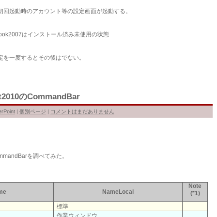
07の初回起動時のアカウント等の設定画面が起動する。
utlook2007はインストール済み未使用の状態
時の設定を一度するとその後はでない。
2010のCommandBar
rPoint
|
個別ページ
|
コメントはまだありません
CommandBarを調べてみた。
Note
me
NameLocal
(*1)
標準
作業ウィンドウ