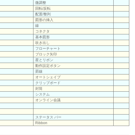
微調整
回転/反転
配置/整列
図形の挿入
線
コネクタ
基本図形
吹き出し
フローチャート
ブロック矢印
星とリボン
動作設定ボタン
罫線
オートシェイプ
クリップボード
封筒
システム
オンライン会議
ステータス バー
Ribbon