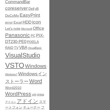
CommandBar
coreserver
Dell
dll
EasyPrint
DoCoMo
icon
HDD
error
Excel
Office
Let's note
Microsoft
Panasonic
PIX-
PC
DT230-PE0
PIXELA
VBA
RAID
TV
VisualBasic
VisualStudio
VSTO
Windows
Windowsイン
Windows7
Word
ストーラー
Word2010
WordPress
xrea
x64
アドイン
スマ
アイコン
ートフォン
チューナー
フ