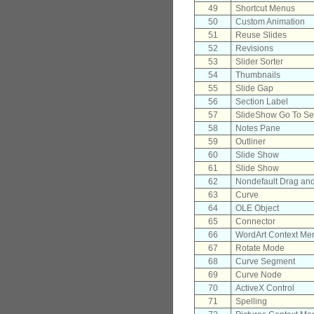
49
Shortcut Menus
50
Custom Animation
51
Reuse Slides
52
Revisions
53
Slider Sorter
54
Thumbnails
55
Slide Gap
56
Section Label
57
SlideShow Go To Se
58
Notes Pane
59
Outliner
60
Slide Show
61
Slide Show
62
Nondefault Drag an
63
Curve
64
OLE Object
65
Connector
66
WordArt Context Me
67
Rotate Mode
68
Curve Segment
69
Curve Node
70
ActiveX Control
71
Spelling